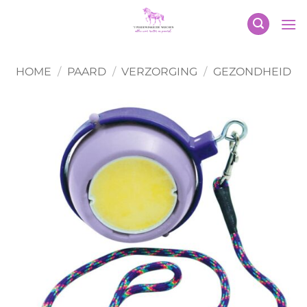
Ga
naar
inhoud
HOME
/
PAARD
/
VERZORGING
/
GEZONDHEID