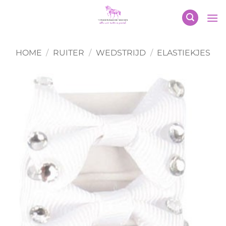
Ga
naar
inhoud
HOME
/
RUITER
/
WEDSTRIJD
/
ELASTIEKJES