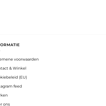
FORMATIE
emene voorwaarden
tact & Winkel
kiebeleid (EU)
tagram feed
rken
r ons