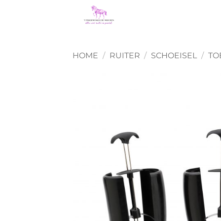
Ga
naar
inhoud
HOME
/
RUITER
/
SCHOEISEL
/
TO