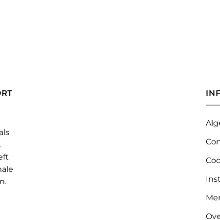
ORT
IN
Alg
als
Con
.
eft
Coo
male
Ins
n.
Me
Ove