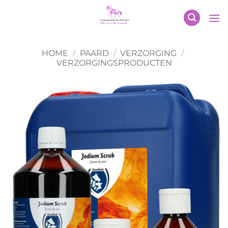
Ga
naar
inhoud
HOME
/
PAARD
/
VERZORGING
/
VERZORGINGSPRODUCTEN