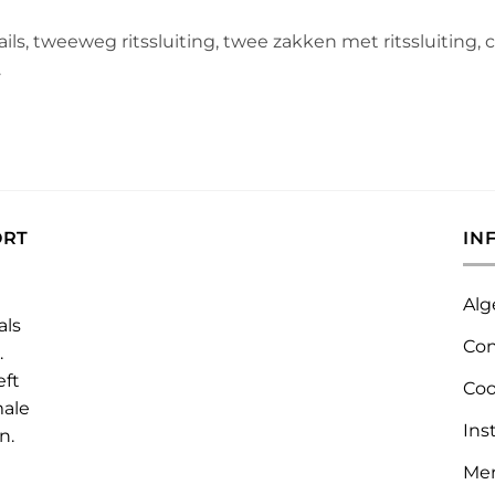
ils, tweeweg ritssluiting, twee zakken met ritssluiting
.
ORT
IN
Alg
als
Con
.
eft
Coo
male
Ins
n.
Me