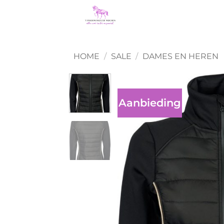
Ga
naar
inhoud
HOME
/
SALE
/
DAMES EN HEREN
Aanbieding