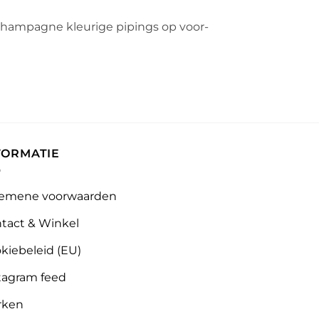
, champagne kleurige pipings op voor-
FORMATIE
emene voorwaarden
tact & Winkel
kiebeleid (EU)
tagram feed
rken