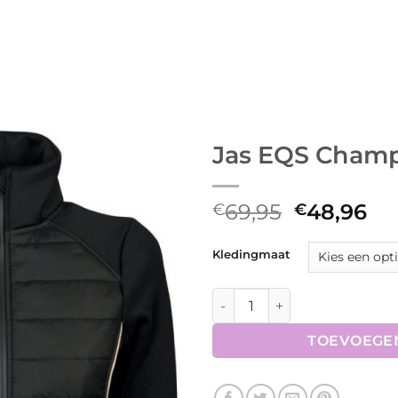
Jas EQS Cham
Oorspronk
Hu
69,95
48,96
€
€
prijs
pri
was:
is:
Kledingmaat
€69,95.
€4
Jas EQS Champagne aantal
TOEVOEGE