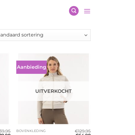
Aanbieding
UITVERKOCHT
+
39,95
€
129,95
BOVENKLEDING