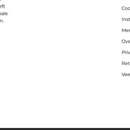
eft
Coo
male
Ins
n.
Me
Ove
Pri
Ret
Vee