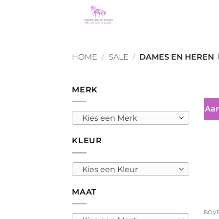
Ga
naar
inhoud
HOME
/
SALE
/
DAMES EN HEREN
MERK
Aan
Kies een Merk
KLEUR
Kies een Kleur
MAAT
+
BOV