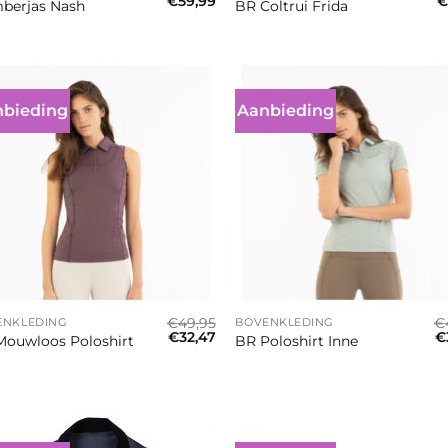
Oorspronkelijke
Huidige
O
€
59,99
€
berjas Nash
BR Coltrui Frida
prijs
prijs
pr
was:
is:
w
€119,95.
€59,99.
€
bieding
Aanbieding
+
€
49,95
€
ENKLEDING
BOVENKLEDING
Oorspronkelijke
Huidige
O
€
32,47
€
Mouwloos Poloshirt
BR Poloshirt Inne
prijs
prijs
pr
was:
is:
w
€49,95.
€32,47.
€