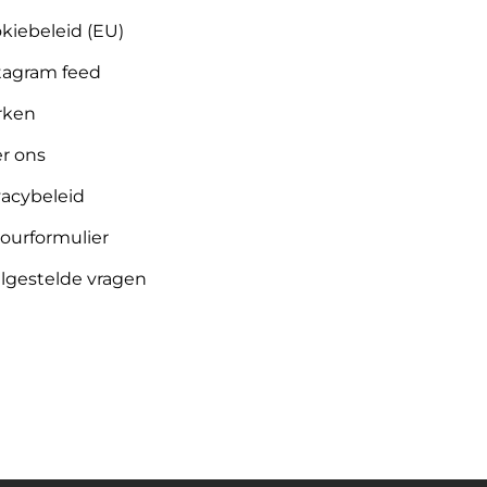
kiebeleid (EU)
tagram feed
rken
r ons
vacybeleid
ourformulier
lgestelde vragen