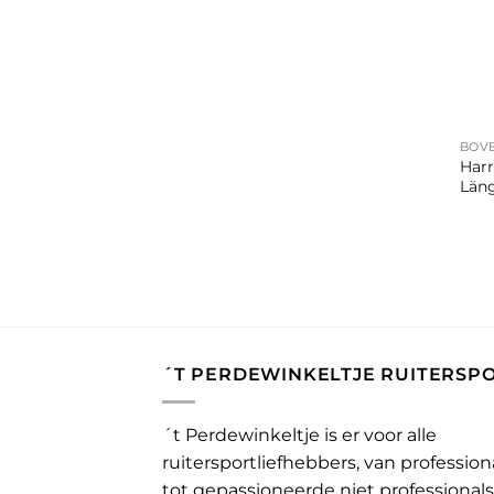
+
BOV
Harr
Läng
´T PERDEWINKELTJE RUITERSP
´t Perdewinkeltje is er voor alle
ruitersportliefhebbers, van profession
tot gepassioneerde niet professionals