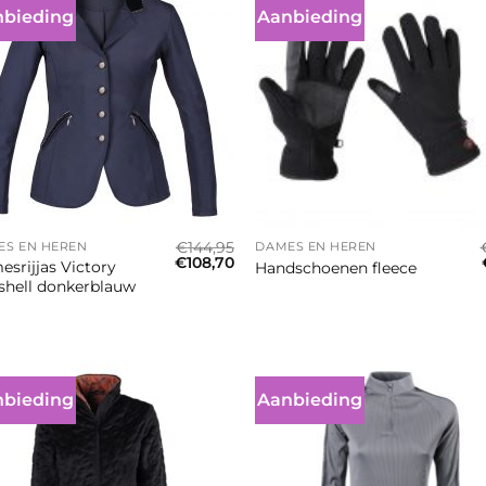
bieding
Aanbieding
+
€
144,95
ES EN HEREN
DAMES EN HEREN
Oorspronkelijke
Huidige
€
108,70
srijjas Victory
Handschoenen fleece
prijs
prijs
shell donkerblauw
was:
is:
€144,95.
€108,70.
bieding
Aanbieding