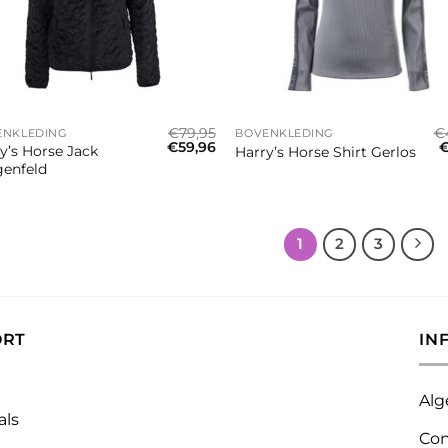
+
€
79,95
€
ENKLEDING
BOVENKLEDING
Oorspronkelijke
Huidige
O
€
59,96
y’s Horse Jack
Harry’s Horse Shirt Gerlos
prijs
prijs
p
enfeld
was:
is:
w
€79,95.
€59,96.
€
1
2
3
ORT
IN
Alg
als
Con
.