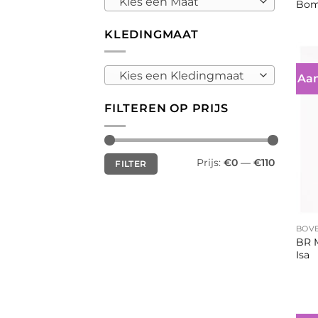
Kies een Maat
Bom
KLEDINGMAAT
Kies een Kledingmaat
Aan
FILTEREN OP PRIJS
Min.
Max.
Prijs:
€0
—
€110
FILTER
prijs
prijs
+
BOV
BR 
Isa