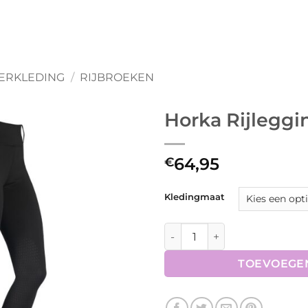
ERKLEDING
/
RIJBROEKEN
Horka Rijlegg
64,95
€
Kledingmaat
Horka Rijlegging Neon aanta
TOEVOEGE