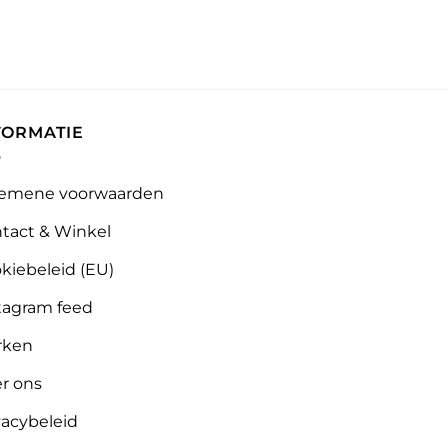
FORMATIE
emene voorwaarden
tact & Winkel
kiebeleid (EU)
tagram feed
rken
r ons
vacybeleid