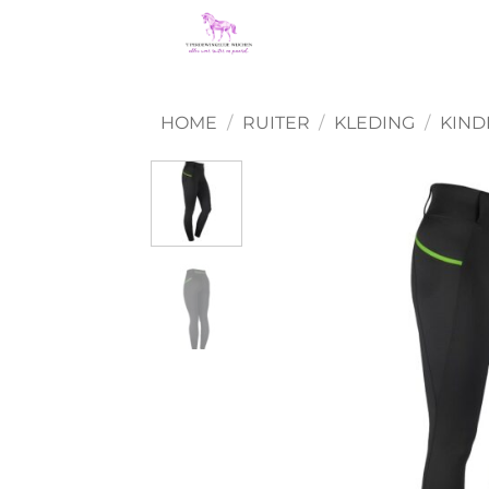
Ga
naar
inhoud
HOME
/
RUITER
/
KLEDING
/
KIND