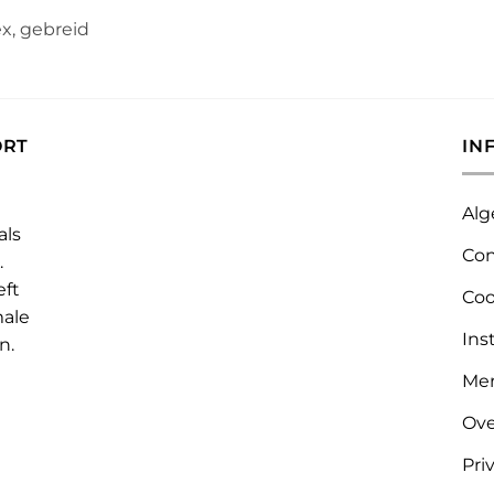
x, gebreid
ORT
IN
Alg
als
Con
.
eft
Coo
male
Ins
n.
Me
Ove
Pri