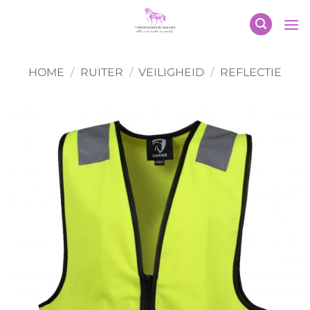
Ga
naar
inhoud
HOME
/
RUITER
/
VEILIGHEID
/
REFLECTIE