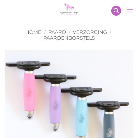
Ga
naar
inhoud
HOME
/
PAARD
/
VERZORGING
/
PAARDENBORSTELS