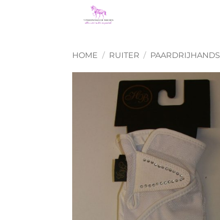
Ga
naar
inhoud
HOME
/
RUITER
/
PAARDRIJHAND