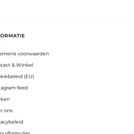
FORMATIE
emene voorwaarden
tact & Winkel
kiebeleid (EU)
tagram feed
rken
r ons
vacybeleid
ourformulier