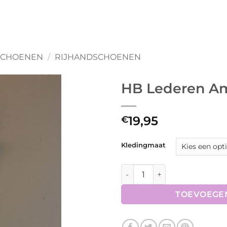
SCHOENEN
/
RIJHANDSCHOENEN
HB Lederen A
19,95
€
Kledingmaat
HB Lederen Amara Handsch
TOEVOEGE