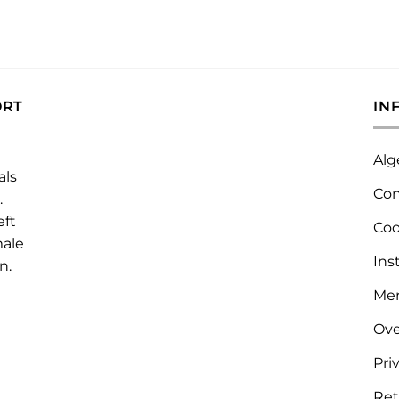
ORT
IN
Alg
als
Con
.
eft
Coo
male
Ins
n.
Me
Ove
Pri
Ret