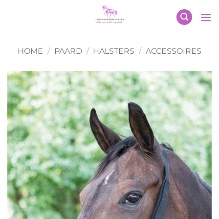
Ga
naar
inhoud
HOME
/
PAARD
/
HALSTERS
/
ACCESSOIRES