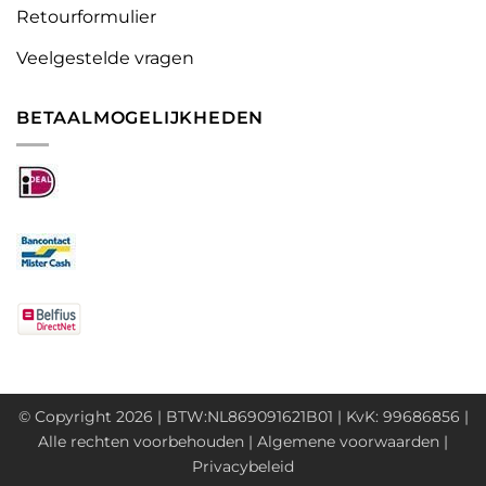
Retourformulier
Veelgestelde vragen
BETAALMOGELIJKHEDEN
© Copyright 2026 | BTW:NL869091621B01 | KvK: 99686856 |
Alle rechten voorbehouden |
Algemene voorwaarden
|
Privacybeleid