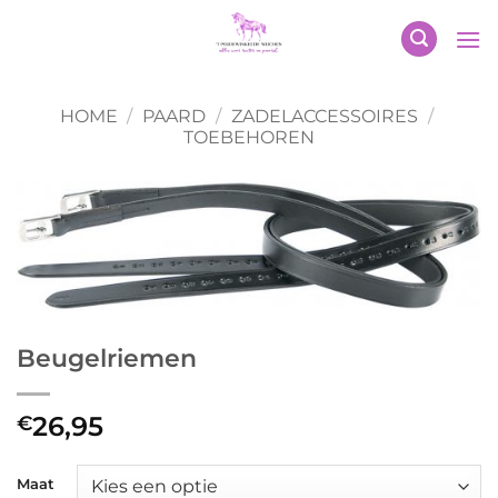
Ga
naar
inhoud
HOME
/
PAARD
/
ZADELACCESSOIRES
/
TOEBEHOREN
Beugelriemen
26,95
€
Maat