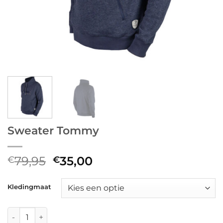
Sweater Tommy
Oorspronkelijke
Huidige
79,95
35,00
€
€
prijs
prijs
was:
is:
Kledingmaat
€79,95.
€35,00.
Sweater Tommy aantal