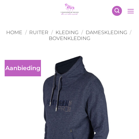
Ga
naar
inhoud
HOME
/
RUITER
/
KLEDING
/
DAMESKLEDING
/
BOVENKLEDING
Aanbieding