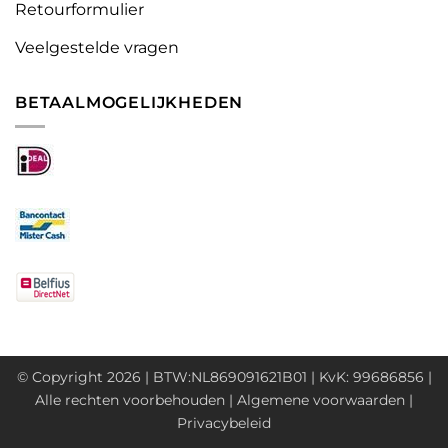
Retourformulier
Veelgestelde vragen
BETAALMOGELIJKHEDEN
© Copyright 2026 | BTW:NL869091621B01 | KvK: 99686856 |
Alle rechten voorbehouden |
Algemene voorwaarden
|
Privacybeleid