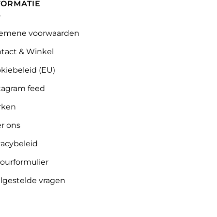
FORMATIE
emene voorwaarden
tact & Winkel
kiebeleid (EU)
tagram feed
rken
r ons
vacybeleid
ourformulier
lgestelde vragen