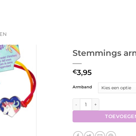
DEN
Stemmings ar
3,95
€
Armband
Stemmings armband Unicor
TOEVOEGE