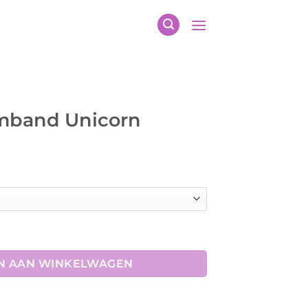
mband Unicorn
n aantal
N AAN WINKELWAGEN