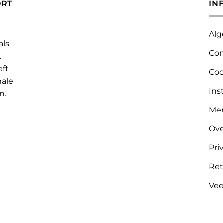
ORT
IN
Alg
als
Con
.
eft
Coo
male
Ins
n.
Me
Ove
Pri
Ret
Vee