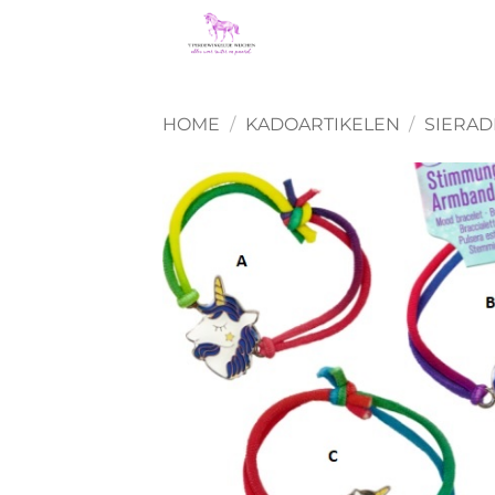
Ga
naar
inhoud
HOME
/
KADOARTIKELEN
/
SIERA