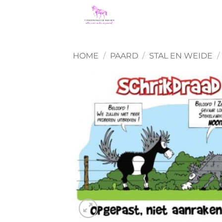
Ga
naar
inhoud
HOME
/
PAARD
/
STAL EN WEIDE
/