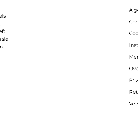
Alg
als
Con
.
eft
Coo
male
Ins
n.
Me
Ove
Pri
Ret
Vee