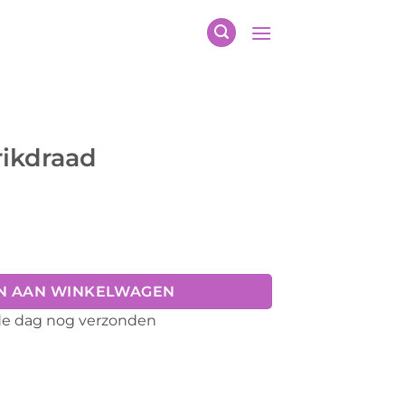
rikdraad
al
N AAN WINKELWAGEN
fde dag nog verzonden