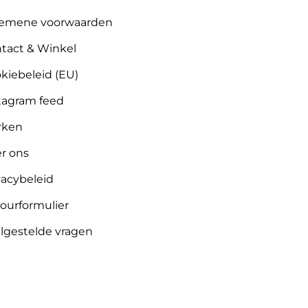
emene voorwaarden
tact & Winkel
kiebeleid (EU)
tagram feed
rken
r ons
vacybeleid
ourformulier
lgestelde vragen