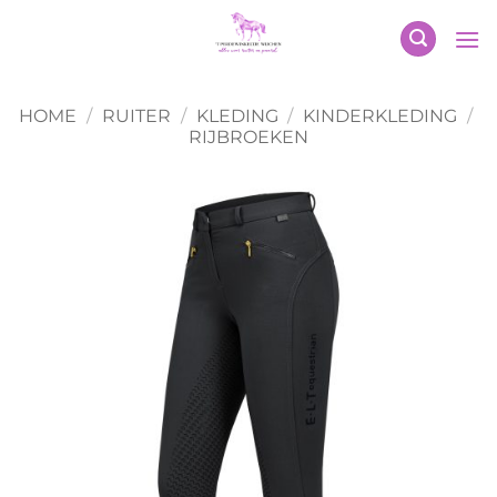
Ga
naar
inhoud
HOME
/
RUITER
/
KLEDING
/
KINDERKLEDING
/
RIJBROEKEN