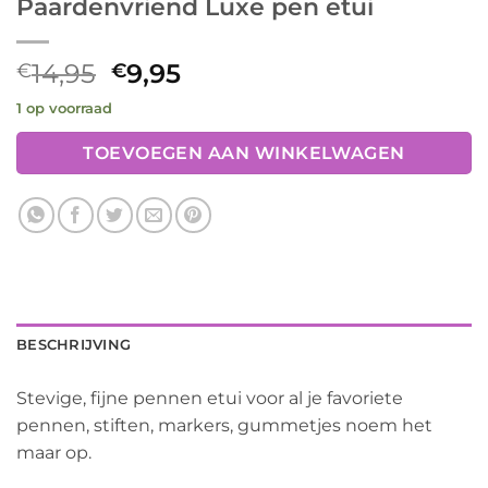
Paardenvriend Luxe pen etui
Oorspronkelijke
Huidige
14,95
9,95
€
€
prijs
prijs
1 op voorraad
was:
is:
€14,95.
€9,95.
TOEVOEGEN AAN WINKELWAGEN
BESCHRIJVING
Stevige, fijne pennen etui voor al je favoriete
pennen, stiften, markers, gummetjes noem het
maar op.