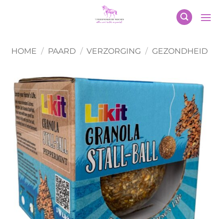
Ga
naar
inhoud
HOME
/
PAARD
/
VERZORGING
/
GEZONDHEID