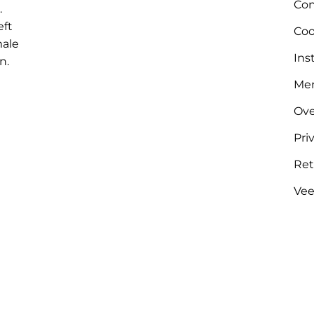
Con
.
eft
Coo
male
Ins
n.
Me
Ove
Pri
Ret
Vee