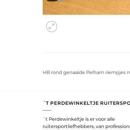
HB rond genaaide Pelham riempjes met
´T PERDEWINKELTJE RUITERSP
´t Perdewinkeltje is er voor alle
ruitersportliefhebbers, van profession