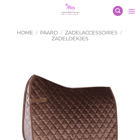
Ga
naar
inhoud
HOME
/
PAARD
/
ZADELACCESSOIRES
/
ZADELDEKJES