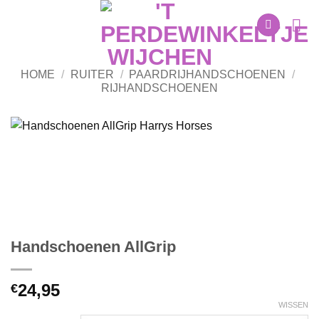
Ga
naar
inhoud
HOME
/
RUITER
/
PAARDRIJHANDSCHOENEN
/
RIJHANDSCHOENEN
Handschoenen AllGrip
24,95
€
WISSEN