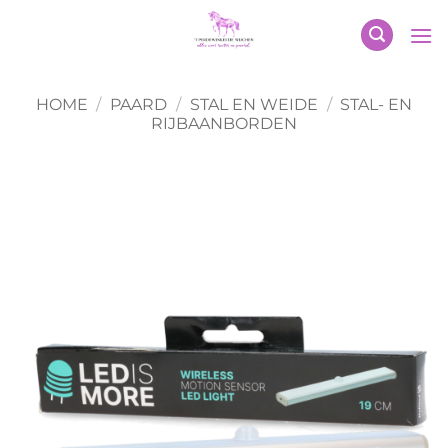
Ga
naar
inhoud
HOME
/
PAARD
/
STAL EN WEIDE
/
STAL- EN
RIJBAANBORDEN