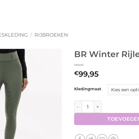
SKLEDING
/
RIJBROEKEN
BR Winter Rijl
99,95
€
Kledingmaat
BR Winter Rijlegging Florien
TOEVOEGE