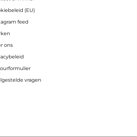
kiebeleid (EU)
tagram feed
rken
r ons
vacybeleid
ourformulier
lgestelde vragen