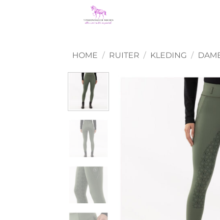
Ga
naar
inhoud
HOME
/
RUITER
/
KLEDING
/
DAME