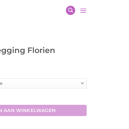
egging Florien
 aantal
N AAN WINKELWAGEN