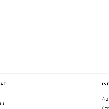
ORT
IN
Alg
als
Con