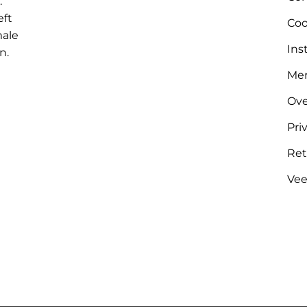
.
eft
Coo
male
Ins
n.
Me
Ove
Pri
Ret
Vee