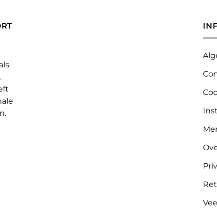
ORT
IN
Alg
als
Con
.
eft
Coo
male
Ins
n.
Me
Ove
Pri
Ret
Vee