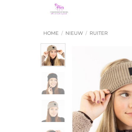
Ga
naar
inhoud
HOME
/
NIEUW
/
RUITER