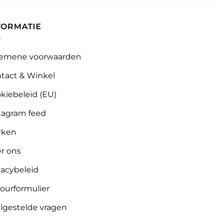
FORMATIE
emene voorwaarden
tact & Winkel
kiebeleid (EU)
tagram feed
rken
r ons
vacybeleid
ourformulier
lgestelde vragen