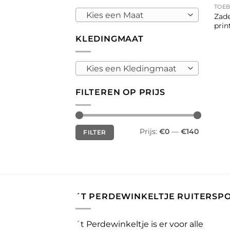
TOE
Kies een Maat
Zade
prin
KLEDINGMAAT
Kies een Kledingmaat
FILTEREN OP PRIJS
Min.
Max.
Prijs:
€0
—
€140
FILTER
prijs
prijs
´T PERDEWINKELTJE RUITERSP
´t Perdewinkeltje is er voor alle