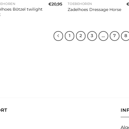
€
20,95
BEHOREN
TOEBEHOREN
lhoes Bötzel twilight
Zadelhoes Dressage Horse
t
1
2
3
…
7
8
ORT
IN
Alg