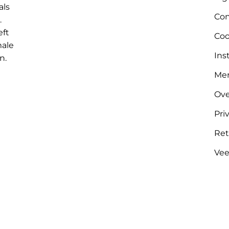
als
Con
.
eft
Coo
male
Ins
n.
Me
Ove
Pri
Ret
Vee