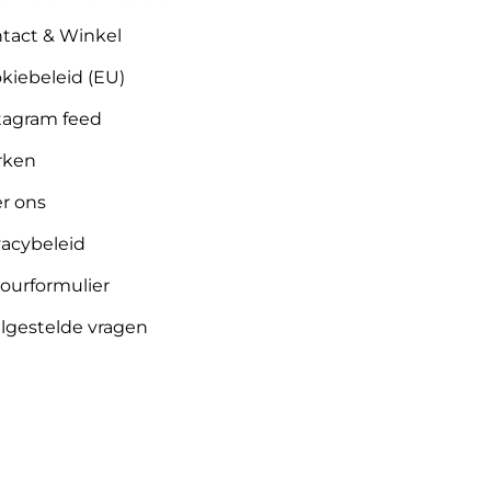
tact & Winkel
kiebeleid (EU)
tagram feed
rken
r ons
vacybeleid
ourformulier
lgestelde vragen