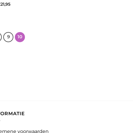
€
21,95
9
10
FORMATIE
emene voorwaarden